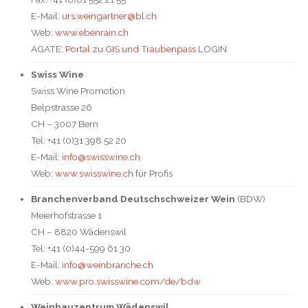
E-Mail:
urs.weingartner@bl.ch
Web:
www.ebenrain.ch
AGATE:
Portal zu GIS und Traubenpass
LOGIN
Swiss Wine
Swiss Wine Promotion
Belpstrasse 26
CH – 3007 Bern
Tel: +41 (0)31 398 52 20
E-Mail:
info@swisswine.ch
Web:
www.swisswine.ch
für Profis
Branchenverband Deutschschweizer Wein
(BDW)
Meierhofstrasse 1
CH – 8820 Wädenswil
Tel: +41 (0)44-599 61 30
E-Mail:
info@weinbranche.ch
Web:
www.pro.swisswine.com/de/bdw
Weinbauzentrum Wädenswil