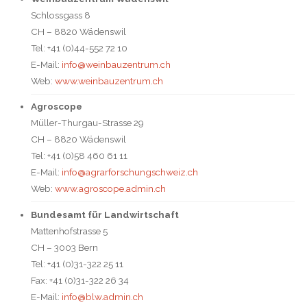
Schlossgass 8
CH – 8820 Wädenswil
Tel: +41 (0)44-552 72 10
E-Mail:
info@weinbauzentrum.ch
Web:
www.weinbauzentrum.ch
Agroscope
Müller-Thurgau-Strasse 29
CH – 8820 Wädenswil
Tel: +41 (
0)58 460 61 11
E-Mail:
info@agrarforschungschweiz.ch
Web:
www.agroscope.admin.ch
Bundesamt für Landwirtschaft
Mattenhofstrasse 5
CH – 3003 Bern
Tel: +41 (0)31-322 25 11
Fax: +41 (0)31-322 26 34
E-Mail:
info@blw.admin.ch