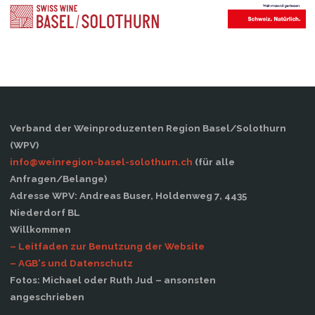
Verband der Weinproduzenten Region Basel/Solothurn
(WPV)
info@weinregion-basel-solothurn.ch
(für alle
Anfragen/Belange)
Adresse WPV: Andreas Buser, Holdenweg 7, 4435
Niederdorf BL
Willkommen
– Leitfaden zur Benutzung der Website
– AGB's und Datenschutz
Fotos: Michael oder Ruth Jud – ansonsten
angeschrieben