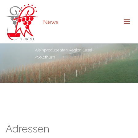
News
Weinproduzenten Region Basel
/Solothurn
Adressen