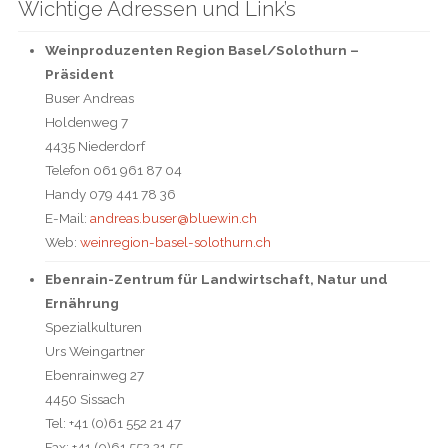
Wichtige Adressen und Link’s
Weinproduzenten Region Basel/Solothurn –
Präsident
Buser Andreas
Holdenweg 7
4435 Niederdorf
Telefon 061 961 87 04
Handy 079 441 78 36
E-Mail:
andreas.buser@bluewin.ch
Web:
weinregion-basel-solothurn.ch
Ebenrain-Zentrum für Landwirtschaft, Natur und
Ernährung
Spezialkulturen
Urs Weingartner
Ebenrainweg 27
4450 Sissach
Tel: +41 (0)61 552 21 47
Fax: +41 (0)61 552 21 55