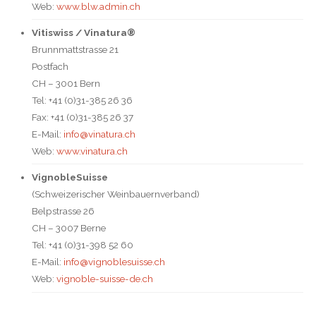
Web:
www.blw.admin.ch
Vitiswiss / Vinatura®
Brunnmattstrasse 21
Postfach
CH – 3001 Bern
Tel: +41 (0)31-385 26 36
Fax: +41 (0)31-385 26 37
E-Mail:
info@vinatura.ch
Web:
www.vinatura.ch
VignobleSuisse
(Schweizerischer Weinbauernverband)
Belpstrasse 26
CH – 3007 Berne
Tel: +41 (0)31-398 52 60
E-Mail:
info@vignoblesuisse.ch
Web:
vignoble-suisse-de.ch