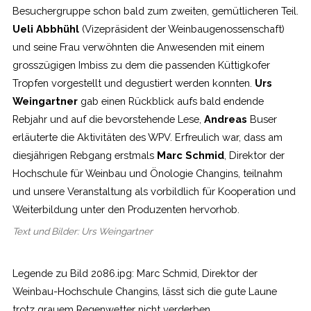
Besuchergruppe schon bald zum zweiten, gemütlicheren Teil.
Ueli Abbhühl
(Vizepräsident der Weinbaugenossenschaft)
und seine Frau verwöhnten die Anwesenden mit einem
grosszügigen Imbiss zu dem die passenden Küttigkofer
Tropfen vorgestellt und degustiert werden konnten.
Urs
Weingartner
gab einen Rückblick aufs bald endende
Rebjahr und auf die bevorstehende Lese,
Andreas
Buser
erläuterte die Aktivitäten des WPV. Erfreulich war, dass am
diesjährigen Rebgang erstmals
Marc Schmid
, Direktor der
Hochschule für Weinbau und Önologie Changins, teilnahm
und unsere Veranstaltung als vorbildlich für Kooperation und
Weiterbildung unter den Produzenten hervorhob.
Text und Bilder: Urs Weingartner
Legende zu Bild 2086.ipg: Marc Schmid, Direktor der
Weinbau-Hochschule Changins, lässt sich die gute Laune
trotz grauem Regenwetter nicht verderben.