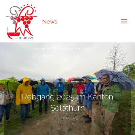
News
Weinproduzenten Region Basel
/Solothurn
Rebgang 2025 im Kanton
Solothurn
15/10/2025