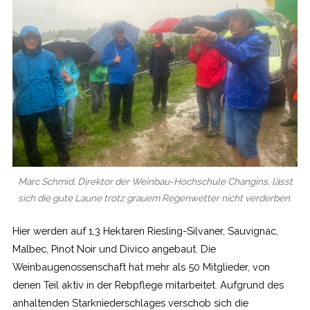
Marc Schmid, Direktor der Weinbau-Hochschule Changins, lässt
sich die gute Laune trotz grauem Regenwetter nicht verderben.
Hier werden auf 1,3 Hektaren Riesling-Silvaner, Sauvignac,
Malbec, Pinot Noir und Divico angebaut. Die
Weinbaugenossenschaft hat mehr als 50 Mitglieder, von
denen Teil aktiv in der Rebpflege mitarbeitet. Aufgrund des
anhaltenden Starkniederschlages verschob sich die